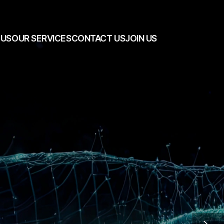
 US
OUR SERVICES
CONTACT US
JOIN US