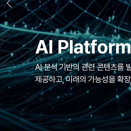
AI Platfor
Digital Hea
AI Smart Io
AI 분석 기반의 관련 콘텐츠를
전문가들과 최상의 국내 및 해
차세대 IoT로 더 나은 연결성과
제공하고, 미래의 가능성을 확장
Total Healthcare Service를
데이터 연결로 스마트한 생활을