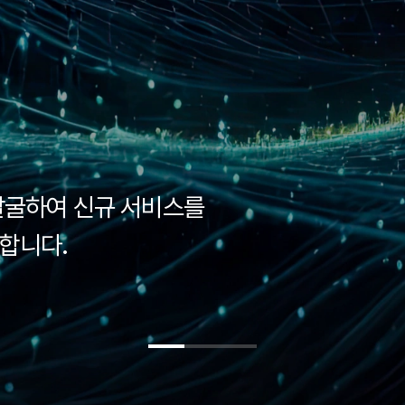
m
lthcare
T Solutions
 발굴하여 신규 서비스를
외 의료네트워크
 효율성을 제공하며,
합니다.
 제공
 실현가능합니다.
1
2
3